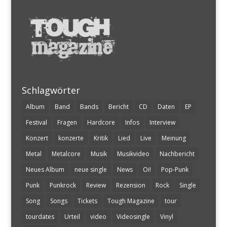
Schlagwörter
Album
Band
Bands
Bericht
CD
Daten
EP
Festival
Fragen
Hardcore
Infos
Interview
Konzert
konzerte
Kritik
Lied
Live
Meinung
Metal
Metalcore
Musik
Musikvideo
Nachbericht
Neues Album
neue single
News
Oi!
Pop-Punk
Punk
Punkrock
Review
Rezension
Rock
Single
Song
Songs
Tickets
Tough Magazine
tour
tourdates
Urteil
video
Videosingle
Vinyl