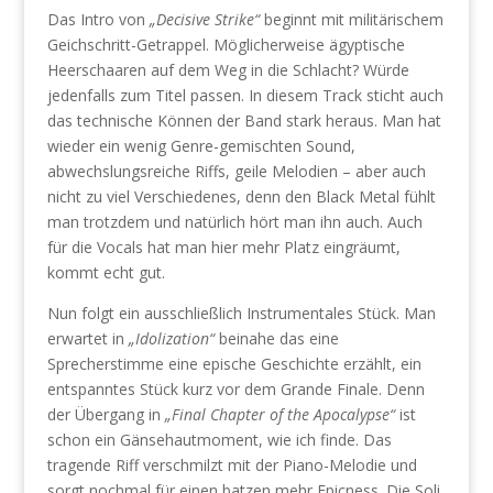
Das Intro von
„Decisive Strike“
beginnt mit militärischem
Geichschritt-Getrappel. Möglicherweise ägyptische
Heerschaaren auf dem Weg in die Schlacht? Würde
jedenfalls zum Titel passen. In diesem Track sticht auch
das technische Können der Band stark heraus. Man hat
wieder ein wenig Genre-gemischten Sound,
abwechslungsreiche Riffs, geile Melodien – aber auch
nicht zu viel Verschiedenes, denn den Black Metal fühlt
man trotzdem und natürlich hört man ihn auch. Auch
für die Vocals hat man hier mehr Platz eingräumt,
kommt echt gut.
Nun folgt ein ausschließlich Instrumentales Stück. Man
erwartet in
„Idolization“
beinahe das eine
Sprecherstimme eine epische Geschichte erzählt, ein
entspanntes Stück kurz vor dem Grande Finale. Denn
der Übergang in
„Final Chapter of the Apocalypse“
ist
schon ein Gänsehautmoment, wie ich finde. Das
tragende Riff verschmilzt mit der Piano-Melodie und
sorgt nochmal für einen batzen mehr Epicness. Die Soli