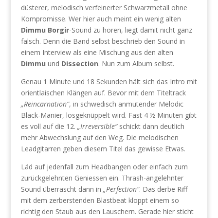
düsterer, melodisch verfeinerter Schwarzmetall ohne
Kompromisse. Wer hier auch meint ein wenig alten
Dimmu Borgir
-Sound zu hören, liegt damit nicht ganz
falsch. Denn die Band selbst beschrieb den Sound in
einem Interview als eine Mischung aus den alten
Dimmu
und
Dissection
. Nun zum Album selbst.
Genau 1 Minute und 18 Sekunden hält sich das Intro mit
orientlaischen Klängen auf. Bevor mit dem Titeltrack
„Reincarnation“
, in schwedisch anmutender Melodic
Black-Manier, losgeknüppelt wird. Fast 4 ½ Minuten gibt
es voll auf die 12.
„Irreversible“
schickt dann deutlich
mehr Abwechslung auf den Weg. Die melodischen
Leadgitarren geben diesem Titel das gewisse Etwas.
Läd auf jedenfall zum Headbangen oder einfach zum
zurückgelehnten Geniessen ein. Thrash-angelehnter
Sound überrascht dann in
„Perfection“
. Das derbe Riff
mit dem zerberstenden Blastbeat kloppt einem so
richtig den Staub aus den Lauschern. Gerade hier sticht