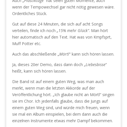
Auch „
Plastiktage
“ hat seien guten Momente, auch
wenn der Tempowechsel gar nicht nötig gewesen wäre.
Ordentliches Stück.
Gut auf diese 24 Minuten, die sich auf acht Songs
verteilen, finde ich noch
„15% mehr Glück“
. Man hört
hier automatisch auf den Text. Hat was von Kmpfsprt,
Muff Potter etc.
Auch das abschließende „
Mörtl
“ kann sich hören lassen.
Ja, dieses 20er Demo, dass dann doch „
Liebesbisse
“
heißt, kann sich hören lassen.
Die Band ist auf einem guten Weg, was man auch
merkt, wenn man die letzten Akkorde auf der
Veröffentlichung hört. „Ich glaube nicht an Mörtl“ singen
sie im Chor. Ich jedenfalls glaube, dass die Jungs auf
einem guten Weg sind, und würde mich freuen, wenn
sie mal ein Album einspielen, bei dem dann auch die
einzelnen Instrumente etwas mehr Dampf bekommen.