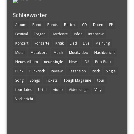
Schlagwörter
Album
Band
Bands
Bericht
CD
Daten
EP
Festival
Fragen
Hardcore
Infos
Interview
Konzert
konzerte
Kritik
Lied
Live
Meinung
Metal
Metalcore
Musik
Musikvideo
Nachbericht
Neues Album
neue single
News
Oi!
Pop-Punk
Punk
Punkrock
Review
Rezension
Rock
Single
Song
Songs
Tickets
Tough Magazine
tour
tourdates
Urteil
video
Videosingle
Vinyl
Vorbericht