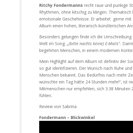
Ritchy Fondermanns
recht raue und punkige S
Rhythmen, ohne kitschig zu klingen. Thematisch b
emotionale Geschehnisse. Er arbeitet gerne mit 
Album einen hohen, literarisch-künstlerischen An
Besonders gelungen finde ich die Umschreibung ein
Welt im Song:
„(bitte nachts keine) E-Mails“.
Damit
begehrten Menschen, in einem modernen Kontex
Mein Highlight auf dem Album ist definitiv der S
so gut identifizieren. Der Wunsch nach Ruhe und E
Menschen bekannt. Das Bedürfnis nach mehr Zeit 
wünschte ein Tag hätte 24 Stunden mehr!“, ist nic
Mitmenschen nur empfehlen, sich 3.38 Minuten 
fühlen.
Review von Sabrina
Fondermann – Blickwinkel