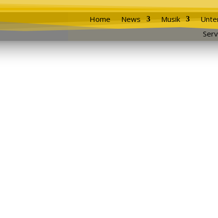
Home
News
Musik
Unte
Serv