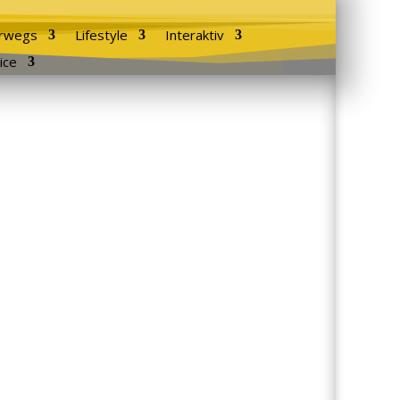
rwegs
Lifestyle
Interaktiv
ice