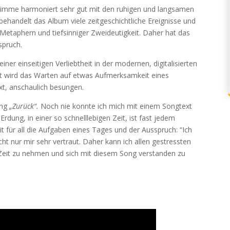
timme harmoniert sehr gut mit den ruhigen und langsamen
ehandelt das Album viele zeitgeschichtliche Ereignisse und
Metaphern und tiefsinniger Zweideutigkeit. Daher hat das
spruch.
er einseitigen Verliebtheit in der modernen, digitalisierten
 wird das Warten auf etwas Aufmerksamkeit eines
t, anschaulich besungen.
ong
„Zurück“.
Noch nie konnte ich mich mit einem Songtext
rdung, in einer so schnelllebigen Zeit, ist fast jedem
für all die Aufgaben eines Tages und der Ausspruch: “Ich
ht nur mir sehr vertraut. Daher kann ich allen gestressten
Zeit zu nehmen und sich mit diesem Song verstanden zu