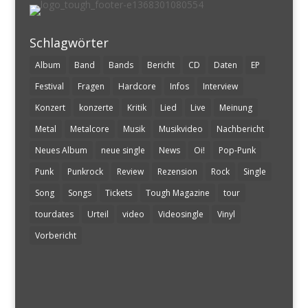
Schlagwörter
Album
Band
Bands
Bericht
CD
Daten
EP
Festival
Fragen
Hardcore
Infos
Interview
Konzert
konzerte
Kritik
Lied
Live
Meinung
Metal
Metalcore
Musik
Musikvideo
Nachbericht
Neues Album
neue single
News
Oi!
Pop-Punk
Punk
Punkrock
Review
Rezension
Rock
Single
Song
Songs
Tickets
Tough Magazine
tour
tourdates
Urteil
video
Videosingle
Vinyl
Vorbericht