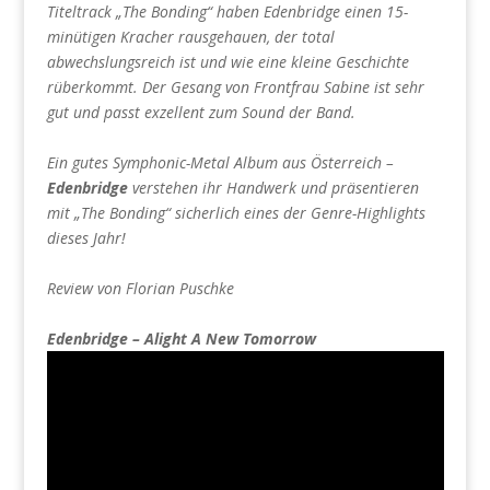
Titeltrack „The Bonding“ haben Edenbridge einen 15-
minütigen Kracher rausgehauen, der total
abwechslungsreich ist und wie eine kleine Geschichte
rüberkommt. Der Gesang von Frontfrau Sabine ist sehr
gut und passt exzellent zum Sound der Band.
Ein gutes Symphonic-Metal Album aus Österreich –
Edenbridge
verstehen ihr Handwerk und präsentieren
mit „The Bonding“ sicherlich eines der Genre-Highlights
dieses Jahr!
Review von Florian Puschke
Edenbridge – Alight A New Tomorrow