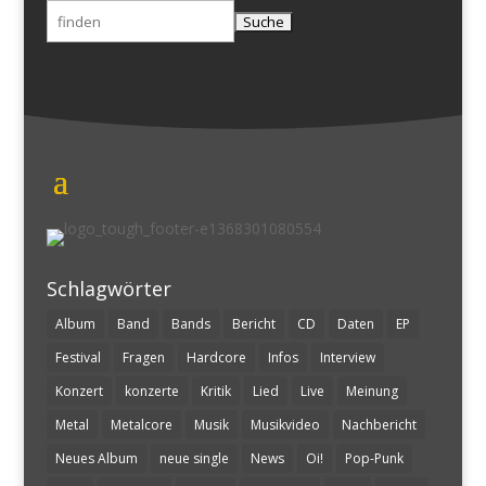
Suchen
nach:
Schlagwörter
Album
Band
Bands
Bericht
CD
Daten
EP
Festival
Fragen
Hardcore
Infos
Interview
Konzert
konzerte
Kritik
Lied
Live
Meinung
Metal
Metalcore
Musik
Musikvideo
Nachbericht
Neues Album
neue single
News
Oi!
Pop-Punk