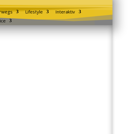
rwegs
Lifestyle
Interaktiv
ice