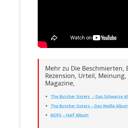
Mehr zu Die Beschmierten, B
Rezension, Urteil, Meinung,
Magazine,
The Butcher Sisters – Das Schwarze 
The Butcher Sisters – Das Weiße Albu
NOFX – Half Album