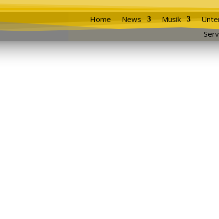
Home
News
Musik
Unte
Serv