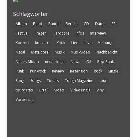
Schlagwörter
Album
Band
Bands
Bericht
CD
Daten
EP
Festival
Fragen
Hardcore
Infos
Interview
Konzert
konzerte
Kritik
Lied
Live
Meinung
Metal
Metalcore
Musik
Musikvideo
Nachbericht
Neues Album
neue single
News
Oi!
Pop-Punk
Punk
Punkrock
Review
Rezension
Rock
Single
Song
Songs
Tickets
Tough Magazine
tour
tourdates
Urteil
video
Videosingle
Vinyl
Vorbericht