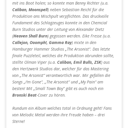
mit ins Boot holen; so konnte man Benny Richter (u.a.
Caliban, Moonspell
) neben Sebastian Reichl für die
Produktion ans Mischpult verpflichten. Das druckvolle
Fundament des Schlagzeuges konnte in den Chemcial
Burn Studios unter der Leitung von Alexander Dietz
(
Heaven Shall Burn
) gegossen werden. Eike Fresse (u.a.
Callejon, Ooomph!, Gamma Ray
) mixte in den
Hamburger Hammer Studios „The Arsonist“. Das letzte
finale Puzzleteil, welches die Produktion abrunden sollte,
stellte Olman Viper (u.a.
Caliban, Emil Bulls, ZSK
) aus
den Hertzwerk Studios dar, welcher für das Mastering
von „The Arsonist“ verantwortlich war. Mir gefallen die
Songs „I’m Gone“, „The Arsonist“ und „My Pain“ am
besten! Mit „Small Town Boy“ gibt es auch noch ein
Bronski Beat
-Cover zu hören.
Rundum ein Album welches total in Ordnung geht! Fans
von Melodic Metal werden ihre Freude haben – drei
Sterne!