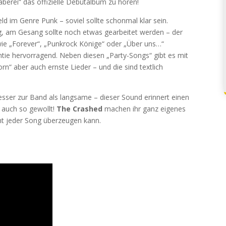
haberei“ das offizielle Debütalbum zu hören!
ld im Genre Punk – soviel sollte schonmal klar sein.
, am Gesang sollte noch etwas gearbeitet werden – der
 wie „Forever“, „Punkrock Könige“ oder „Über uns…“
ntie hervorragend. Neben diesen „Party-Songs“ gibt es mit
rn“ aber auch ernste Lieder – und die sind textlich
sser zur Band als langsame – dieser Sound erinnert einen
 auch so gewollt!
The Crashed
machen ihr ganz eigenes
ht jeder Song überzeugen kann.