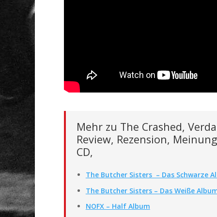
Mehr zu The Crashed, Verda
Review, Rezension, Meinung
CD,
The Butcher Sisters – Das Schwarze 
The Butcher Sisters – Das Weiße Albu
NOFX – Half Album