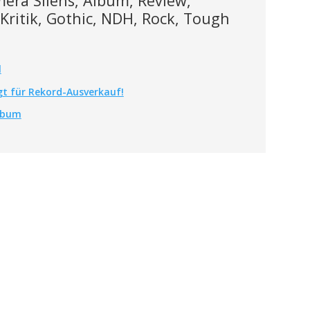
era Silens, Album, Review,
 Kritik, Gothic, NDH, Rock, Tough
l
gt für Rekord-Ausverkauf!
Album