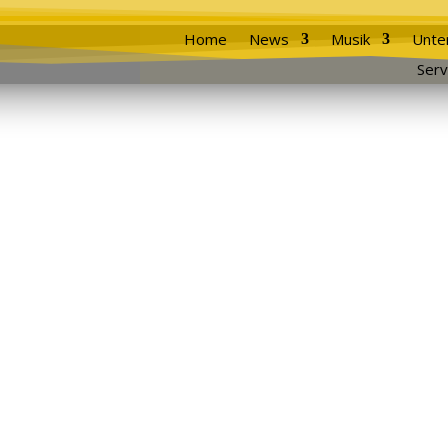
Home
News
Musik
Unte
Serv