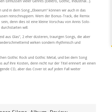
n Einflüssen vieler Genres (Elektro, Gothic, Industrial…).
h und in dem Song „Elixierum“ können wir auch in das
ausen reinschnuppern. Wem der Bonus-Track, die Remix
 sein, denn dies ist eine kleine Vorschau von Annis Solo-
 durchstarten will.
d aus Glas“, 2 eher düsteren, traurigen Songs, die aber
 niederschmetternd wirken sondern rhythmisch und
schen Gothic Rock und Gothic Metal, und bei dem Song
s auf ihre Kosten, denn nicht nur der Titel erinnert an einen
nde CD, aber das Cover ist auf jeden Fall weiter