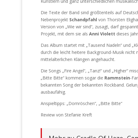
Künstlern und ganz unterschiedlichen musikalische
Die Texte der Band sind größtenteils auf Deutsc
Nebenprojekt
Schandpfahl
von Thorsten Eligh
Version von „Wie wir sind“, zusagt, darf gespannt
Projekt, mit dem sie als
Anni Violett
dieses Jahr
Das Album startet mit „Tausend Nadeln“ und „Klei
durch die leicht heitere Background-Musik nicht
mittelalterlichen Klängen angehaucht.
Die Songs „Fire Angel“, „Tanz!“ und „Higher“ mi
„Bitte Bitte“ kommen sogar die
Rammstein
-Fan
bekannten Song der bekannten Rockband. Gelunge
ausbaufähig.
Anspieltipps: „Dornröschen“, „Bitte Bitte“
Review von Stefanie Kreft