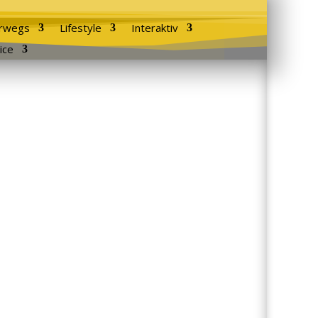
rwegs
Lifestyle
Interaktiv
ice