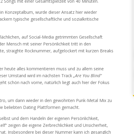
12 Songs mit einer Gesamtspielzeit von 40 Minuten.
n Konzeptalbum, wurde dieser Ansatz hier wieder
ckern typische gesellschaftliche und sozialkritische
lächlichen, auf Social-Media getrimmten Gesellschaft
der Mensch mit seiner Persönlichkeit tritt in den
tte, straighte Rocknummer, aufgelockert mit kurzen Breaks
der heute alles kommentieren muss und zu allem seine
eser Umstand wird im nächsten Track
„Are You Blind“
eht schön nach vorne, natürlich liegt auch hier der Fokus
ntro, um dann wieder in den gewohnten Punk-Metal Mix zu
 die beliebten Dating Plattformen gemacht.
selbst und dem Handeln der eigenen Persönlichkeit,
lf“ zeigen die eigene Zerbrechlichkeit und Unsicherheit,
t hat. Insbesondere bei dieser Nummer kann ich gesanglich