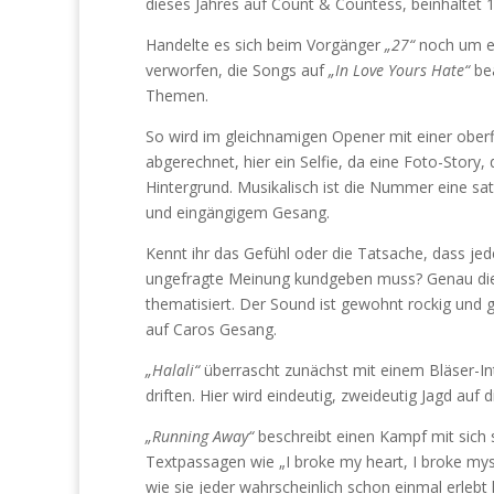
dieses Jahres auf Count & Countess, beinhaltet 
Handelte es sich beim Vorgänger
„27“
noch um ei
verworfen, die Songs auf
„In Love Yours Hate“
bea
Themen.
So wird im gleichnamigen Opener mit einer oberf
abgerechnet, hier ein Selfie, da eine Foto-Story, 
Hintergrund. Musikalisch ist die Nummer eine sa
und eingängigem Gesang.
Kennt ihr das Gefühl oder die Tatsache, dass je
ungefragte Meinung kundgeben muss? Genau di
thematisiert. Der Sound ist gewohnt rockig und g
auf Caros Gesang.
„Halali“
überrascht zunächst mit einem Bläser-I
driften. Hier wird eindeutig, zweideutig Jagd auf
„Running Away“
beschreibt einen Kampf mit sich 
Textpassagen wie „I broke my heart, I broke myse
wie sie jeder wahrscheinlich schon einmal erleb