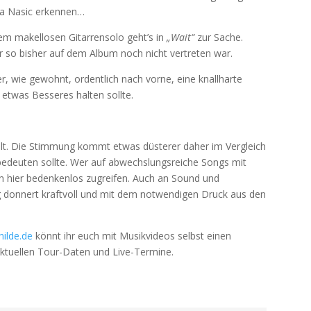
ra Nasic erkennen…
m makellosen Gitarrensolo geht’s in
„Wait“
zur Sache.
 so bisher auf dem Album noch nicht vertreten war.
r, wie gewohnt, ordentlich nach vorne, eine knallharte
 etwas Besseres halten sollte.
kelt. Die Stimmung kommt etwas düsterer daher im Vergleich
bedeuten sollte. Wer auf abwechslungsreiche Songs mit
nn hier bedenkenlos zugreifen. Auch an Sound und
g donnert kraftvoll und mit dem notwendigen Druck aus den
ilde.de
könnt ihr euch mit Musikvideos selbst einen
 aktuellen Tour-Daten und Live-Termine.