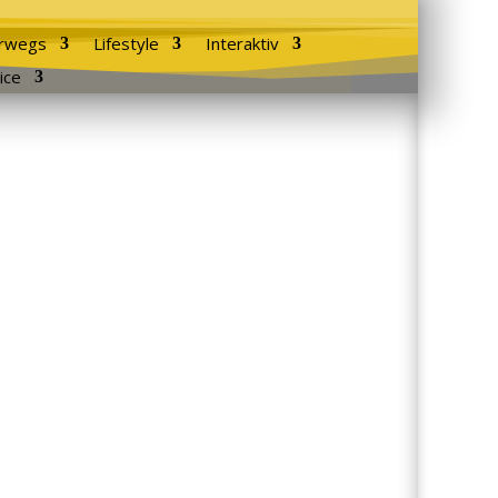
rwegs
Lifestyle
Interaktiv
ice