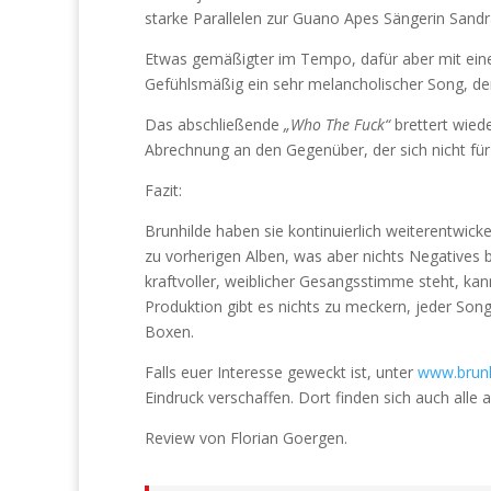
starke Parallelen zur Guano Apes Sängerin Sand
Etwas gemäßigter im Tempo, dafür aber mit eine
Gefühlsmäßig ein sehr melancholischer Song, der
Das abschließende
„Who The Fuck“
brettert wiede
Abrechnung an den Gegenüber, der sich nicht für
Fazit:
Brunhilde haben sie kontinuierlich weiterentwic
zu vorherigen Alben, was aber nichts Negatives 
kraftvoller, weiblicher Gesangsstimme steht, ka
Produktion gibt es nichts zu meckern, jeder Son
Boxen.
Falls euer Interesse geweckt ist, unter
www.brunh
Eindruck verschaffen. Dort finden sich auch alle
Review von Florian Goergen.