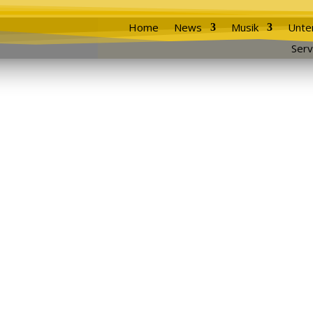
Home
News
Musik
Unte
Serv