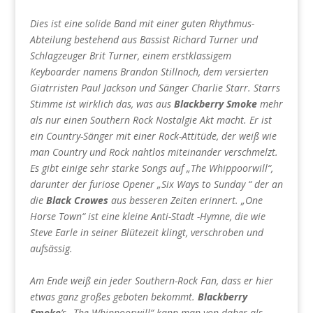
Dies ist eine solide Band mit einer guten Rhythmus-
Abteilung bestehend aus Bassist Richard Turner und
Schlagzeuger Brit Turner, einem erstklassigem
Keyboarder namens Brandon Stillnoch, dem versierten
Giatrristen Paul Jackson und Sänger Charlie Starr. Starrs
Stimme ist wirklich das, was aus
Blackberry Smoke
mehr
als nur einen Southern Rock Nostalgie Akt macht. Er ist
ein Country-Sänger mit einer Rock-Attitüde, der weiß wie
man Country und Rock nahtlos miteinander verschmelzt.
Es gibt einige sehr starke Songs auf „The Whippoorwill“,
darunter der furiose Opener „Six Ways to Sunday “ der an
die
Black Crowes
aus besseren Zeiten erinnert. „One
Horse Town“ ist eine kleine Anti-Stadt -Hymne, die wie
Steve Earle in seiner Blütezeit klingt, verschroben und
aufsässig.
Am Ende weiß ein jeder Southern-Rock Fan, dass er hier
etwas ganz großes geboten bekommt.
Blackberry
Smoke
’s „The Whippoorwill“ kann man von daher als