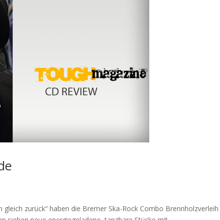
de
 gleich zurück“ haben die Bremer Ska-Rock Combo Brennholzverleih 
en sieben neue energiegeladene, tanzbare Stücke mit...