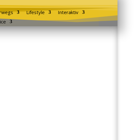
rwegs
Lifestyle
Interaktiv
ice