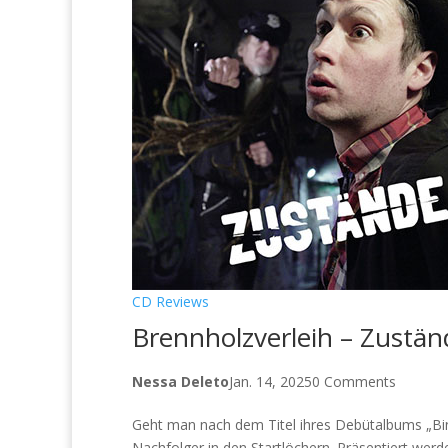
CD Reviews
Brennholzverleih – Zustän
Nessa Deleto
Jan. 14, 2025
0 Comments
Geht man nach dem Titel ihres Debütalbums „Bin
Nachfolger in den Startlöchern. Präsentiert werd