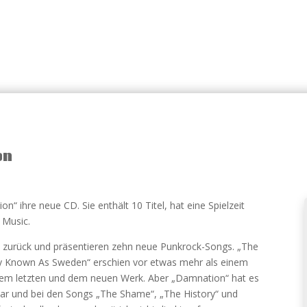
on
n“ ihre neue CD. Sie enthält 10 Titel, hat eine Spielzeit
 Music.
nd zurück und präsentieren zehn neue Punkrock-Songs. „The
y Known As Sweden“ erschien vor etwas mehr als einem
en dem letzten und dem neuen Werk. Aber „Damnation“ hat es
 klar und bei den Songs „The Shame“, „The History“ und