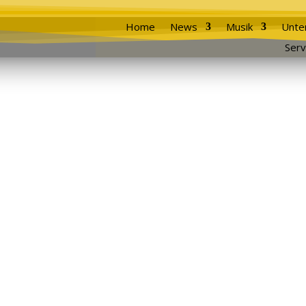
Home
News
Musik
Unte
Serv