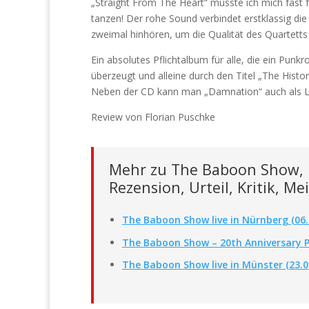
„Straight From The Heart“ musste ich mich fast f
tanzen! Der rohe Sound verbindet erstklassig d
zweimal hinhören, um die Qualität des Quartetts
Ein absolutes Pflichtalbum für alle, die ein Pun
überzeugt und alleine durch den Titel „The Histo
Neben der CD kann man „Damnation“ auch als LP
Review von Florian Puschke
Mehr zu The Baboon Show, 
Rezension, Urteil, Kritik, 
The Baboon Show live in Nürnberg (06.
The Baboon Show – 20th Anniversary P
The Baboon Show live in Münster (23.02