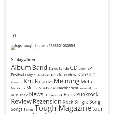
Schlagwörter
Album
Band
CD
EP
Bands
Bericht
Daten
Konzert
Interview
Festival
Fragen
Hardcore
Infos
Meinung
Kritik
Metal
Live
konzerte
Lied
Musik
Nachbericht
Musikvideo
Metalcore
Neues Album
News
Punkrock
Punk
neue single
Oi!
Pop-Punk
Review
Rezension
Rock
Single
Song
Tough Magazine
tour
Songs
Tickets