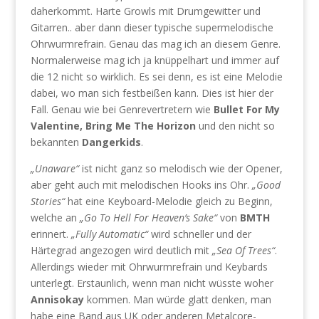
daherkommt. Harte Growls mit Drumgewitter und
Gitarren.. aber dann dieser typische supermelodische
Ohrwurmrefrain. Genau das mag ich an diesem Genre.
Normalerweise mag ich ja knüppelhart und immer auf
die 12 nicht so wirklich. Es sei denn, es ist eine Melodie
dabei, wo man sich festbeißen kann. Dies ist hier der
Fall. Genau wie bei Genrevertretern wie
Bullet For My
Valentine, Bring Me The Horizon
und den nicht so
bekannten
Dangerkids
.
„Unaware“
ist nicht ganz so melodisch wie der Opener,
aber geht auch mit melodischen Hooks ins Ohr.
„Good
Stories“
hat eine Keyboard-Melodie gleich zu Beginn,
welche an
„Go To Hell For Heaven’s Sake“
von
BMTH
erinnert.
„Fully Automatic“
wird schneller und der
Härtegrad angezogen wird deutlich mit
„Sea Of Trees“
.
Allerdings wieder mit Ohrwurmrefrain und Keybards
unterlegt. Erstaunlich, wenn man nicht wüsste woher
Annisokay
kommen. Man würde glatt denken, man
habe eine Band aus UK oder anderen Metalcore-