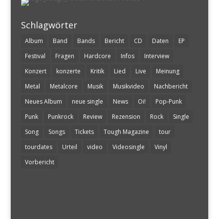
Schlagwörter
Album
Band
Bands
Bericht
CD
Daten
EP
Festival
Fragen
Hardcore
Infos
Interview
Konzert
konzerte
Kritik
Lied
Live
Meinung
Metal
Metalcore
Musik
Musikvideo
Nachbericht
Neues Album
neue single
News
Oi!
Pop-Punk
Punk
Punkrock
Review
Rezension
Rock
Single
Song
Songs
Tickets
Tough Magazine
tour
tourdates
Urteil
video
Videosingle
Vinyl
Vorbericht