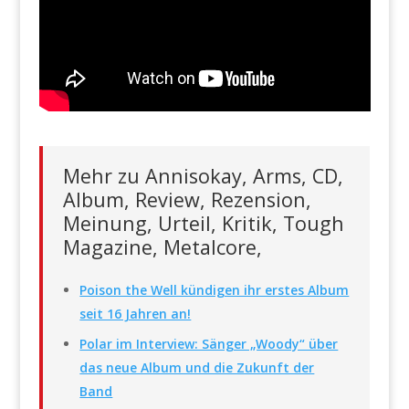
Mehr zu Annisokay, Arms, CD,
Album, Review, Rezension,
Meinung, Urteil, Kritik, Tough
Magazine, Metalcore,
Poison the Well kündigen ihr erstes Album
seit 16 Jahren an!
Polar im Interview: Sänger „Woody“ über
das neue Album und die Zukunft der
Band