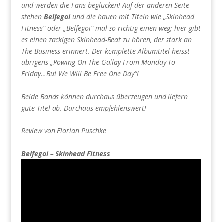
und werden die Fans beglücken! Auf der anderen Seite
stehen
Belfegoi
und die hauen mit Titeln wie „Skinhead
Fitness“ oder „Belfegoi“ mal so richtig einen weg; hier gibt
es einen zackigen Skinhead-Beat zu hören, der stark an
The Business erinnert. Der komplette Albumtitel heisst
übrigens „Rowing On The Gallay From Monday To
Friday…But We Will Be Free One Day“!
Beide Bands können durchaus überzeugen und liefern
gute Titel ab. Durchaus empfehlenswert!
Review von Florian Puschke
Belfegoi – Skinhead Fitness