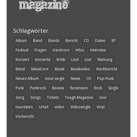
Schlagwörter
Album
Band
Bands
Bericht
CD
Daten
EP
Festival
Fragen
Hardcore
Infos
Interview
Konzert
konzerte
Kritik
Lied
Live
Meinung
Metal
Metalcore
Musik
Musikvideo
Nachbericht
Neues Album
neue single
News
Oi!
Pop-Punk
Punk
Punkrock
Review
Rezension
Rock
Single
Song
Songs
Tickets
Tough Magazine
tour
tourdates
Urteil
video
Videosingle
Vinyl
Vorbericht