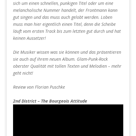
sich um einen schnellen, punkigen Titel oder um eine
melancholische Nummer handelt, der Frontmann kann
gut singen und das muss auch gelobt werden. Loben
muss man hier eigentlich einen Titel, denn die Scheibe
läuft vom ersten Track bis zum letzten gut durch und hat
keinen Aussetzer!
Die Musiker wissen was sie können und das präsentieren
sie auch auf ihrem neuen Album. Glam-Punk-Rock
oberster Qualität mit tollen Texten und Melodien – mehr
geht nicht!
Review von Florian Puschke
2nd District – The Bourgeois Attitude