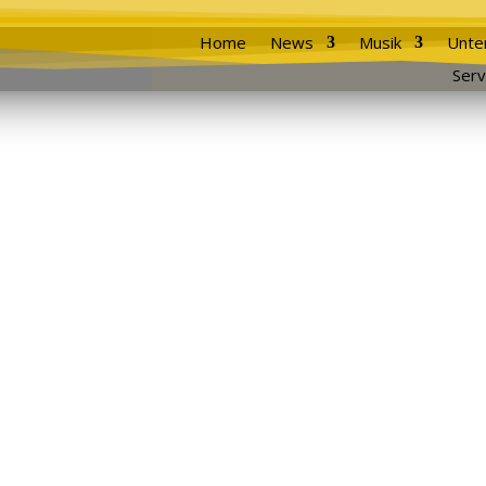
Home
News
Musik
Unte
Serv