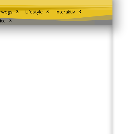
rwegs
Lifestyle
Interaktiv
ice