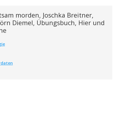
tsam morden, Joschka Breitner,
 Björn Diemel, Übungsbuch, Hier und
ine
gie
rdaten