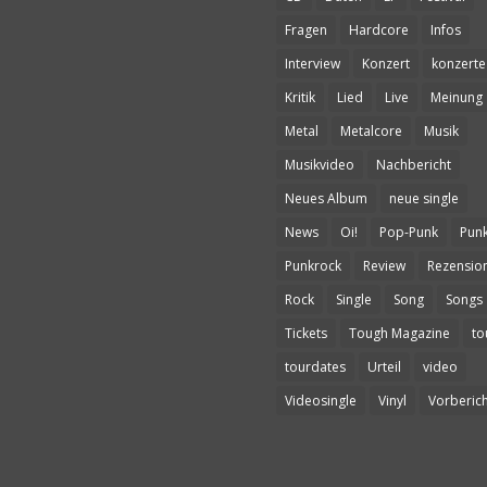
Fragen
Hardcore
Infos
Interview
Konzert
konzerte
Kritik
Lied
Live
Meinung
Metal
Metalcore
Musik
Musikvideo
Nachbericht
Neues Album
neue single
News
Oi!
Pop-Punk
Pun
Punkrock
Review
Rezensio
Rock
Single
Song
Songs
Tickets
Tough Magazine
to
tourdates
Urteil
video
Videosingle
Vinyl
Vorberich