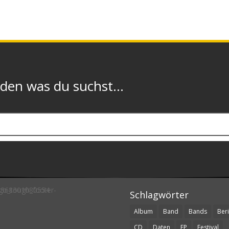
n was du suchst...
Schlagwörter
Album
Band
Bands
Beri
CD
Daten
EP
Festival