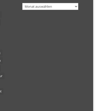
Archiv
k
n
ur
t