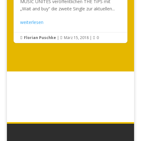
MUSIC UNITES veröffentlichen THE TiPS mit
„Wait and buy“ die zweite Single zur aktuellen...
weiterlesen
Florian Puschke
|
März 15, 2018
|
0


