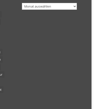
Archiv
k
n
ur
t