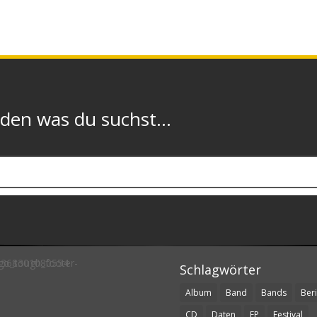
n was du suchst...
Schlagwörter
Album
Band
Bands
Beri
CD
Daten
EP
Festival