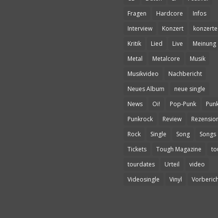
Fragen
Hardcore
Infos
Interview
Konzert
konzerte
Kritik
Lied
Live
Meinung
Metal
Metalcore
Musik
Musikvideo
Nachbericht
Neues Album
neue single
News
Oi!
Pop-Punk
Pun
Punkrock
Review
Rezensio
Rock
Single
Song
Songs
Tickets
Tough Magazine
to
tourdates
Urteil
video
Videosingle
Vinyl
Vorberich