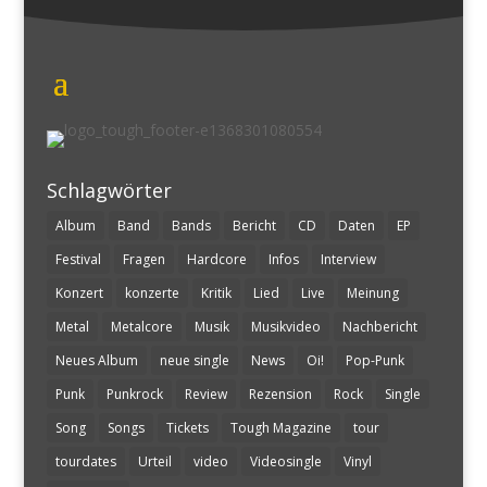
Schlagwörter
Album
Band
Bands
Bericht
CD
Daten
EP
Festival
Fragen
Hardcore
Infos
Interview
Konzert
konzerte
Kritik
Lied
Live
Meinung
Metal
Metalcore
Musik
Musikvideo
Nachbericht
Neues Album
neue single
News
Oi!
Pop-Punk
Punk
Punkrock
Review
Rezension
Rock
Single
Song
Songs
Tickets
Tough Magazine
tour
tourdates
Urteil
video
Videosingle
Vinyl