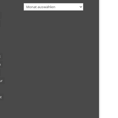
Archiv
k
n
ur
t