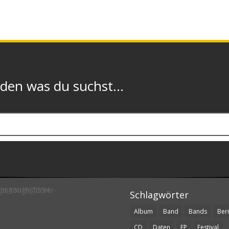
n was du suchst...
Schlagwörter
Album
Band
Bands
Beri
CD
Daten
EP
Festival