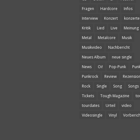
Fragen
Hardcore
Infos
Interview
Konzert
konzerte
Kritik
Lied
Live
Meinung
Metal
Metalcore
Musik
Musikvideo
Nachbericht
Neues Album
neue single
News
Oi!
Pop-Punk
Pun
Punkrock
Review
Rezensio
Rock
Single
Song
Songs
Tickets
Tough Magazine
to
tourdates
Urteil
video
Videosingle
Vinyl
Vorberich