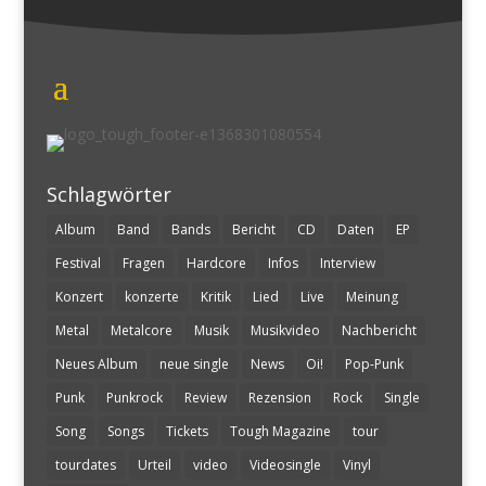
Schlagwörter
Album
Band
Bands
Bericht
CD
Daten
EP
Festival
Fragen
Hardcore
Infos
Interview
Konzert
konzerte
Kritik
Lied
Live
Meinung
Metal
Metalcore
Musik
Musikvideo
Nachbericht
Neues Album
neue single
News
Oi!
Pop-Punk
Punk
Punkrock
Review
Rezension
Rock
Single
Song
Songs
Tickets
Tough Magazine
tour
tourdates
Urteil
video
Videosingle
Vinyl