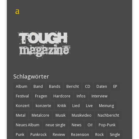
Schlagwörter
Album
Band
Bands
Bericht
CD
Daten
EP
Festival
Fragen
Hardcore
Infos
Interview
Konzert
konzerte
Kritik
Lied
Live
Meinung
Metal
Metalcore
Musik
Musikvideo
Nachbericht
Neues Album
neue single
News
Oi!
Pop-Punk
Punk
Punkrock
Review
Rezension
Rock
Single