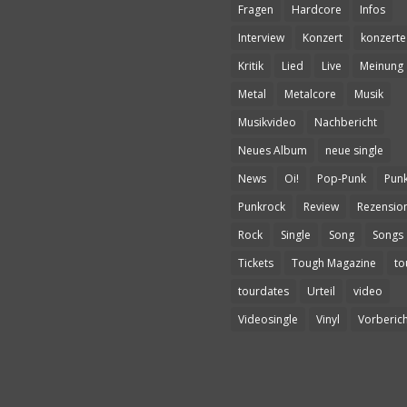
Fragen
Hardcore
Infos
Interview
Konzert
konzerte
Kritik
Lied
Live
Meinung
Metal
Metalcore
Musik
Musikvideo
Nachbericht
Neues Album
neue single
News
Oi!
Pop-Punk
Pun
Punkrock
Review
Rezensio
Rock
Single
Song
Songs
Tickets
Tough Magazine
to
tourdates
Urteil
video
Videosingle
Vinyl
Vorberich