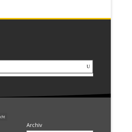
cht
Archiv