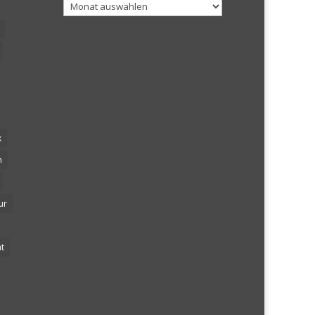
Archiv
k
n
ur
t