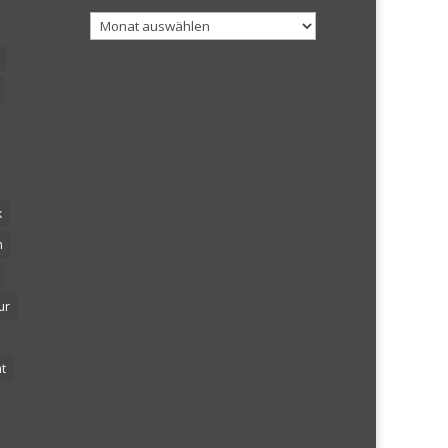
Archiv
k
n
ur
t