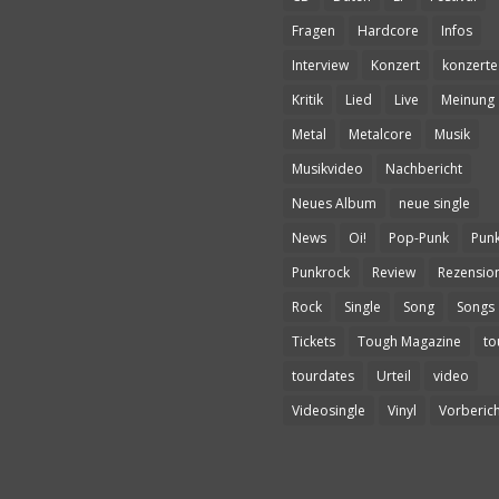
Fragen
Hardcore
Infos
Interview
Konzert
konzerte
Kritik
Lied
Live
Meinung
Metal
Metalcore
Musik
Musikvideo
Nachbericht
Neues Album
neue single
News
Oi!
Pop-Punk
Pun
Punkrock
Review
Rezensio
Rock
Single
Song
Songs
Tickets
Tough Magazine
to
tourdates
Urteil
video
Videosingle
Vinyl
Vorberich