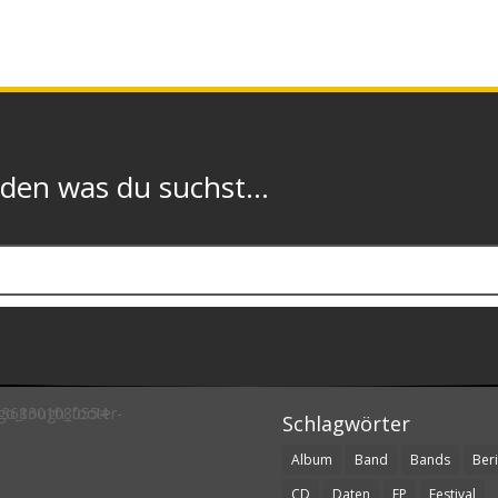
n was du suchst...
Schlagwörter
Album
Band
Bands
Beri
CD
Daten
EP
Festival