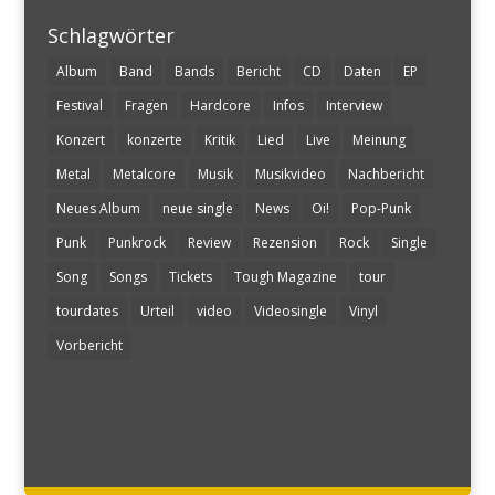
Schlagwörter
Album
Band
Bands
Bericht
CD
Daten
EP
Festival
Fragen
Hardcore
Infos
Interview
Konzert
konzerte
Kritik
Lied
Live
Meinung
Metal
Metalcore
Musik
Musikvideo
Nachbericht
Neues Album
neue single
News
Oi!
Pop-Punk
Punk
Punkrock
Review
Rezension
Rock
Single
Song
Songs
Tickets
Tough Magazine
tour
tourdates
Urteil
video
Videosingle
Vinyl
Vorbericht