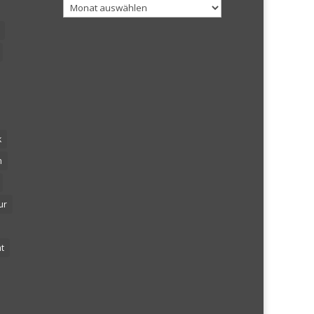
Archiv
k
n
ur
t