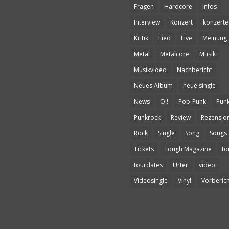
Fragen
Hardcore
Infos
Interview
Konzert
konzerte
Kritik
Lied
Live
Meinung
Metal
Metalcore
Musik
Musikvideo
Nachbericht
Neues Album
neue single
News
Oi!
Pop-Punk
Pun
Punkrock
Review
Rezensio
Rock
Single
Song
Songs
Tickets
Tough Magazine
to
tourdates
Urteil
video
Videosingle
Vinyl
Vorberich