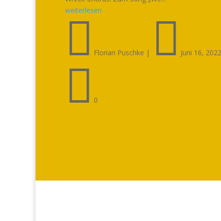
weiterlesen


Florian Puschke
|
Juni 16, 202

0