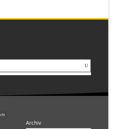
cht
Archiv