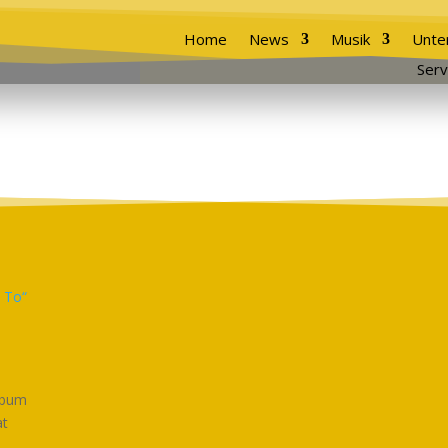
Home
News
Musik
Unte
Serv
Album
at