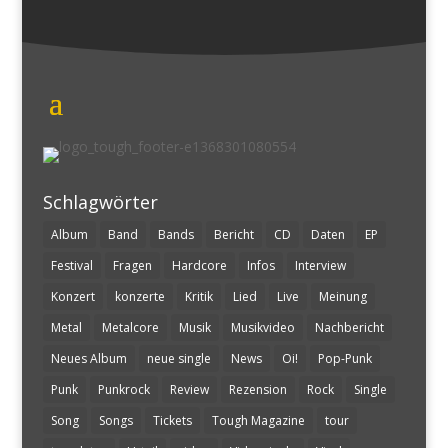
Schlagwörter
Album
Band
Bands
Bericht
CD
Daten
EP
Festival
Fragen
Hardcore
Infos
Interview
Konzert
konzerte
Kritik
Lied
Live
Meinung
Metal
Metalcore
Musik
Musikvideo
Nachbericht
Neues Album
neue single
News
Oi!
Pop-Punk
Punk
Punkrock
Review
Rezension
Rock
Single
Song
Songs
Tickets
Tough Magazine
tour