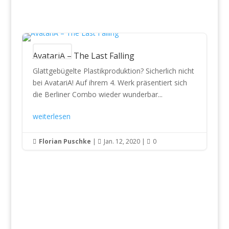
CD Reviews
AvatariA – The Last Falling
Glattgebügelte Plastikproduktion? Sicherlich nicht
bei AvatariA! Auf ihrem 4. Werk präsentiert sich
die Berliner Combo wieder wunderbar...
weiterlesen
Florian Puschke
|
Jan. 12, 2020
|
0


