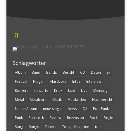
Schlagwörter
Album
Band
Bands
Bericht
CD
Daten
EP
Festival
Fragen
Hardcore
Infos
Interview
Konzert
konzerte
Kritik
Lied
Live
Meinung
Metal
Metalcore
Musik
Musikvideo
Nachbericht
Neues Album
neue single
News
Oi!
Pop-Punk
Punk
Punkrock
Review
Rezension
Rock
Single
Song
Songs
Tickets
Tough Magazine
tour