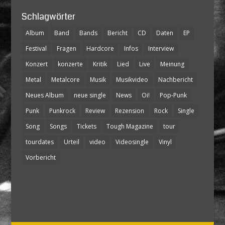
Schlagwörter
Album
Band
Bands
Bericht
CD
Daten
EP
Festival
Fragen
Hardcore
Infos
Interview
Konzert
konzerte
Kritik
Lied
Live
Meinung
Metal
Metalcore
Musik
Musikvideo
Nachbericht
Neues Album
neue single
News
Oi!
Pop-Punk
Punk
Punkrock
Review
Rezension
Rock
Single
Song
Songs
Tickets
Tough Magazine
tour
tourdates
Urteil
video
Videosingle
Vinyl
Vorbericht