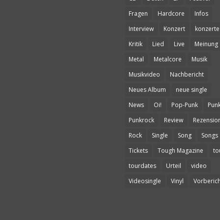
Fragen
Hardcore
Infos
Interview
Konzert
konzerte
Kritik
Lied
Live
Meinung
Metal
Metalcore
Musik
Musikvideo
Nachbericht
Neues Album
neue single
News
Oi!
Pop-Punk
Pun
Punkrock
Review
Rezensio
Rock
Single
Song
Songs
Tickets
Tough Magazine
to
tourdates
Urteil
video
Videosingle
Vinyl
Vorberich