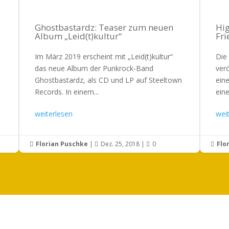
Ghostbastardz: Teaser zum neuen
Hig
Album „Leid(t)kultur“
Fr
Im März 2019 erscheint mit „Leid(t)kultur“
Die
das neue Album der Punkrock-Band
ver
Ghostbastardz, als CD und LP auf Steeltown
eine
Records. In einem...
eine.
weiterlesen
wei
Florian Puschke
|
Dez. 25, 2018
|
0
Flo



