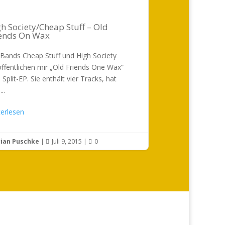
h Society/Cheap Stuff – Old
iends On Wax
 Bands Cheap Stuff und High Society
öffentlichen mir „Old Friends One Wax“
 Split-EP. Sie enthält vier Tracks, hat
..
terlesen
rian Puschke
|
Juli 9, 2015
|
0

