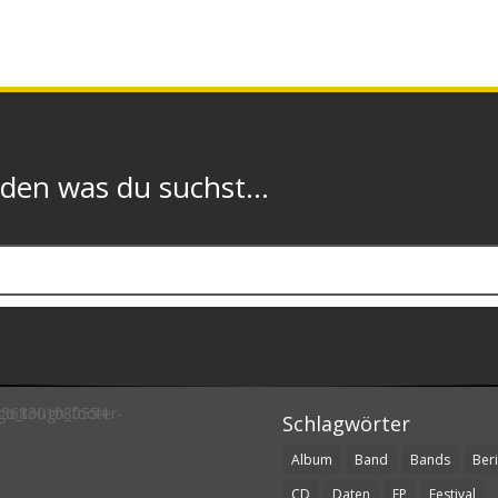
n was du suchst...
Schlagwörter
Album
Band
Bands
Beri
CD
Daten
EP
Festival