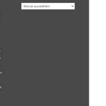
Archiv
k
n
ur
t