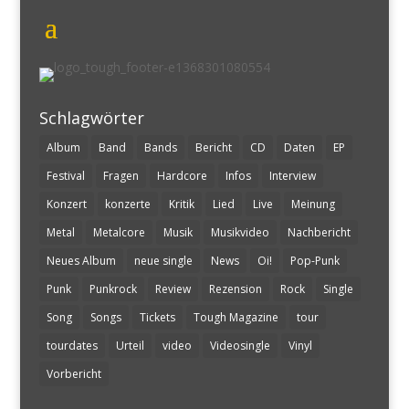
Schlagwörter
Album
Band
Bands
Bericht
CD
Daten
EP
Festival
Fragen
Hardcore
Infos
Interview
Konzert
konzerte
Kritik
Lied
Live
Meinung
Metal
Metalcore
Musik
Musikvideo
Nachbericht
Neues Album
neue single
News
Oi!
Pop-Punk
Punk
Punkrock
Review
Rezension
Rock
Single
Song
Songs
Tickets
Tough Magazine
tour
tourdates
Urteil
video
Videosingle
Vinyl
Vorbericht