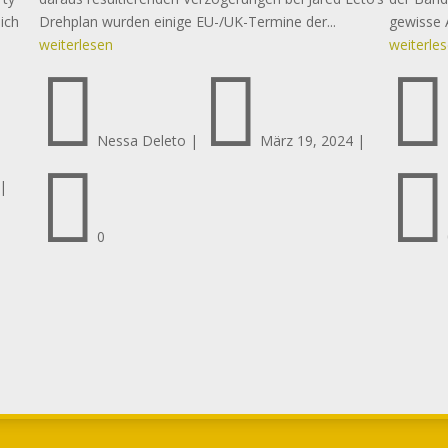
ich
Drehplan wurden einige EU-/UK-Termine der...
gewisse 
weiterlesen
weiterle



Nessa Deleto
|
März 19, 2024
|


|
0