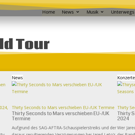
Home
News
Musik
Unterwegs
ld Tour
News
Konzerte
2024,
Thirty Seconds to Mars verschieben EU-/UK Termine
Thirty S
Thirty Seconds to Mars verschieben EU-/UK
Thirty 
Termine
2024
Aufgrund des SAG-AFTRA-Schauspielerstreiks und der
Wer Jare
rty
daraus resultierenden Verzögerungen bei Jared Leto’s
der Band