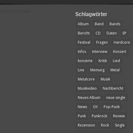
Schlagwörter
Album
Band
Bands
Bericht
CD
Daten
EP
Festival
Fragen
Hardcore
Infos
Interview
Konzert
konzerte
Kritik
Lied
Live
Meinung
Metal
Metalcore
Musik
Musikvideo
Nachbericht
Neues Album
neue single
News
Oi!
Pop-Punk
Punk
Punkrock
Review
Rezension
Rock
Single