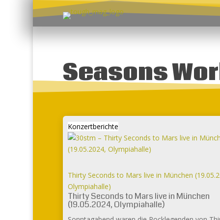
Seasons Wor
Konzertberichte
Thirty Seconds to Mars live in München (19.05.
Olympiahalle)
Thirty Seconds to Mars live in München
(19.05.2024, Olympiahalle)
Sonntagabend waren die Rocklegenden von Thi