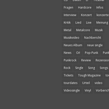
Fragen
Hardcore
Infos
Interview
Konzert
konzerte
Kritik
Lied
Live
Meinung
Metal
Metalcore
Musik
Musikvideo
Nachbericht
Neues Album
neue single
News
Oi!
Pop-Punk
Pun
Punkrock
Review
Rezensio
Rock
Single
Song
Songs
Tickets
Tough Magazine
to
tourdates
Urteil
video
Videosingle
Vinyl
Vorberich