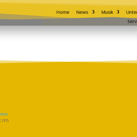
Home
News
Musik
Unte
Serv
view
k im