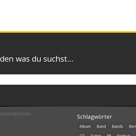
n was du suchst...
Schlagwörter
Album
Band
Bands
Beri
CD
Daten
EP
Festival