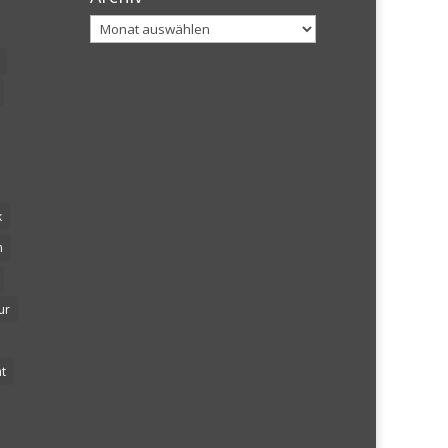
Archiv
k
n
ur
t