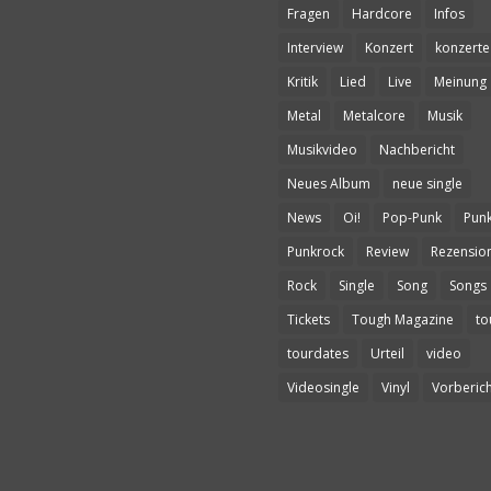
Fragen
Hardcore
Infos
Interview
Konzert
konzerte
Kritik
Lied
Live
Meinung
Metal
Metalcore
Musik
Musikvideo
Nachbericht
Neues Album
neue single
News
Oi!
Pop-Punk
Pun
Punkrock
Review
Rezensio
Rock
Single
Song
Songs
Tickets
Tough Magazine
to
tourdates
Urteil
video
Videosingle
Vinyl
Vorberich