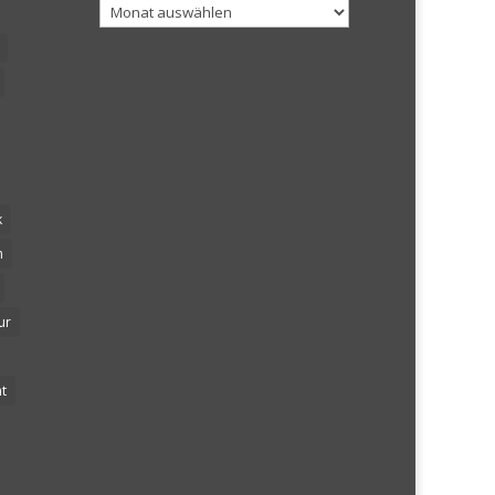
Archiv
k
n
ur
t