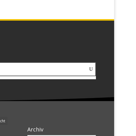
cht
Archiv