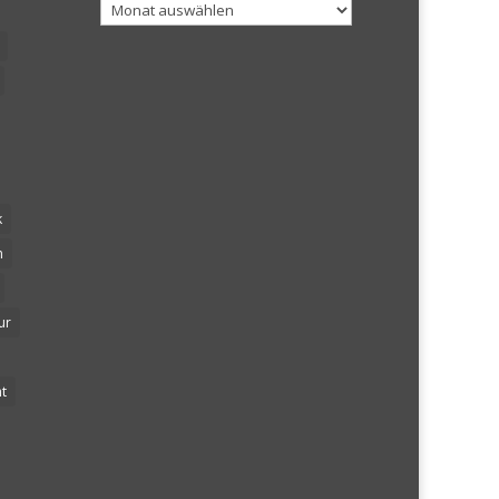
Archiv
k
n
ur
t