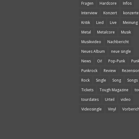
Fragen
Hardcore
Infos
Interview
Konzert
konzerte
Kritik
Lied
Live
Meinung
Metal
Metalcore
Musik
Musikvideo
Nachbericht
Neues Album
neue single
News
Oi!
Pop-Punk
Pun
Punkrock
Review
Rezensio
Rock
Single
Song
Songs
Tickets
Tough Magazine
to
tourdates
Urteil
video
Videosingle
Vinyl
Vorberich