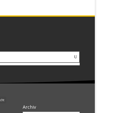
cht
Archiv