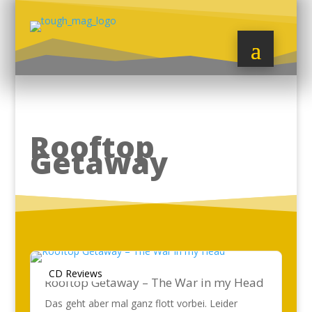
Rooftop
Getaway
CD Reviews
Rooftop Getaway – The War in my Head
Das geht aber mal ganz flott vorbei. Leider