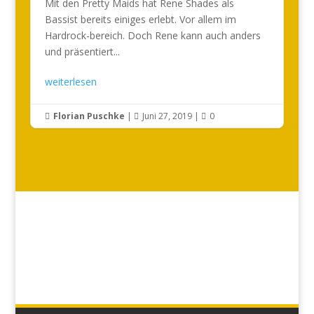
Mit den Pretty Maids hat Rene Shades als
Bassist bereits einiges erlebt. Vor allem im
Hardrock-bereich. Doch Rene kann auch anders
und präsentiert...
weiterlesen
Florian Puschke
|
Juni 27, 2019
|
0


