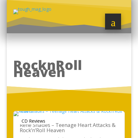
RocknRoll
Heaven
CD Reviews
Rene Shades – Teenage Heart Attacks &
Rock’n’Roll Heaven