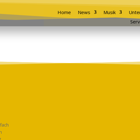
Home
News
Musik
Unte
Serv
nfach
h
t