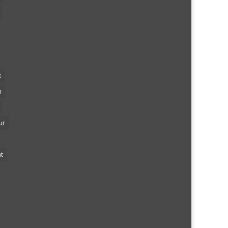
k
n
ur
t