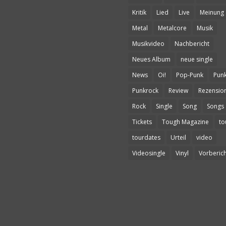
Kritik
Lied
Live
Meinung
Metal
Metalcore
Musik
Musikvideo
Nachbericht
Neues Album
neue single
News
Oi!
Pop-Punk
Pun
Punkrock
Review
Rezensio
Rock
Single
Song
Songs
Tickets
Tough Magazine
to
tourdates
Urteil
video
Videosingle
Vinyl
Vorberich