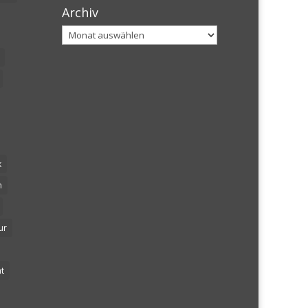
Archiv
Archiv
k
n
ur
t