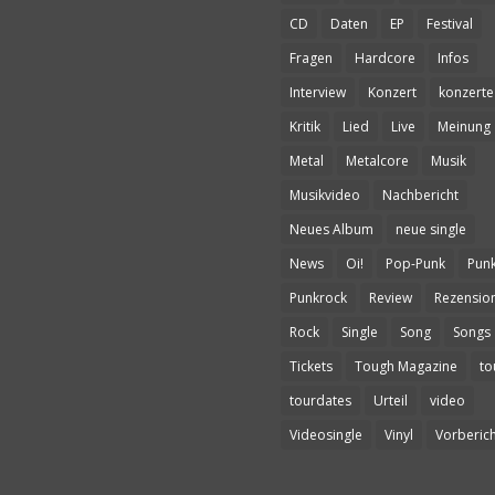
CD
Daten
EP
Festival
Fragen
Hardcore
Infos
Interview
Konzert
konzerte
Kritik
Lied
Live
Meinung
Metal
Metalcore
Musik
Musikvideo
Nachbericht
Neues Album
neue single
News
Oi!
Pop-Punk
Pun
Punkrock
Review
Rezensio
Rock
Single
Song
Songs
Tickets
Tough Magazine
to
tourdates
Urteil
video
Videosingle
Vinyl
Vorberich