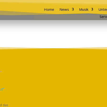
Home
News
Musik
Unte
Serv
uz“
nd das