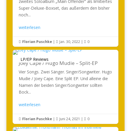
zweites Soloalbum „Main Offender“ als limitiertes
Super-Deluxe-Boxset, das außerdem den bisher
noch...
weiterlesen
Florian Puschke
|
Jan. 30, 2022
|
0



LP/EP Reviews
Joey Cape / Hugo Mudie – Split-EP
Vier Songs. Zwei Sänger. Singer/Songwriter. Hugo
Mudie / Joey Cape. Eine Split EP. Und alleine die
Namen der beiden Singer/Songwriter sollten
Bock...
weiterlesen
Florian Puschke
|
Juni 24, 2021
|
0


