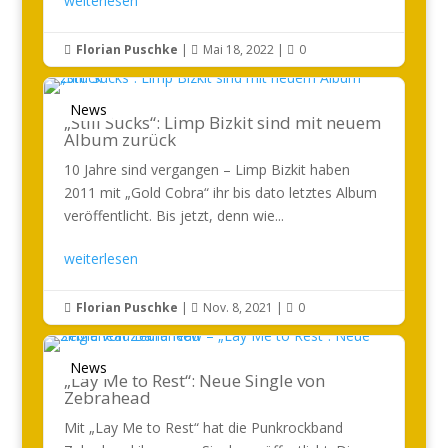
weiterlesen
Florian Puschke
|
Mai 18, 2022
|
0



News
„Still Sucks“: Limp Bizkit sind mit neuem
Album zurück
10 Jahre sind vergangen – Limp Bizkit haben
2011 mit „Gold Cobra“ ihr bis dato letztes Album
veröffentlicht. Bis jetzt, denn wie...
weiterlesen
Florian Puschke
|
Nov. 8, 2021
|
0



News
„Lay Me to Rest“: Neue Single von
Zebrahead
Mit „Lay Me to Rest“ hat die Punkrockband