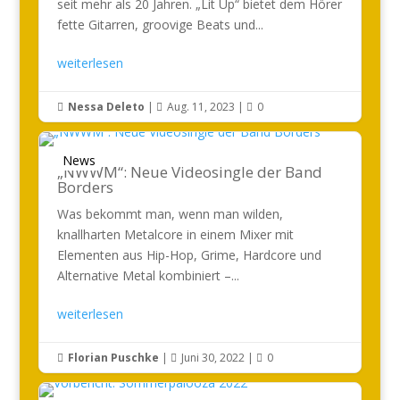
seit mehr als 20 Jahren. „Lit Up“ bietet dem Hörer
fette Gitarren, groovige Beats und...
weiterlesen
Nessa Deleto
|
Aug. 11, 2023
|
0



News
„NWWM“: Neue Videosingle der Band
Borders
Was bekommt man, wenn man wilden,
knallharten Metalcore in einem Mixer mit
Elementen aus Hip-Hop, Grime, Hardcore und
Alternative Metal kombiniert –...
weiterlesen
Florian Puschke
|
Juni 30, 2022
|
0


