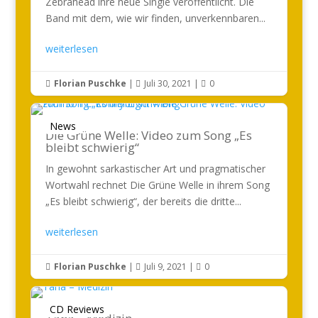
Zebrahead ihre neue Single veröffentlicht. Die
Band mit dem, wie wir finden, unverkennbaren...
weiterlesen
Florian Puschke
|
Juli 30, 2021
|
0



News
Die Grüne Welle: Video zum Song „Es
bleibt schwierig“
In gewohnt sarkastischer Art und pragmatischer
Wortwahl rechnet Die Grüne Welle in ihrem Song
„Es bleibt schwierig“, der bereits die dritte...
weiterlesen
Florian Puschke
|
Juli 9, 2021
|
0



CD Reviews