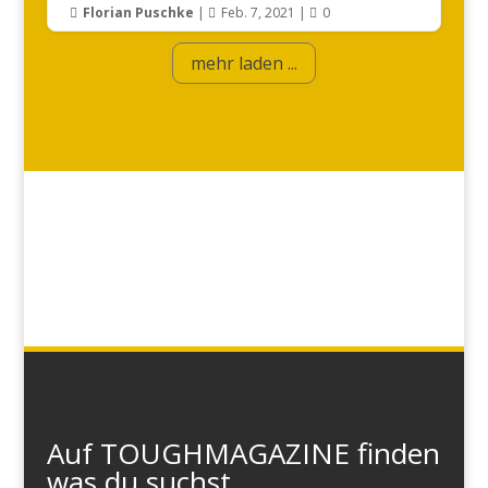
Florian Puschke
|
Feb. 7, 2021
|
0



mehr laden ...
Auf TOUGHMAGAZINE finden
was du suchst...