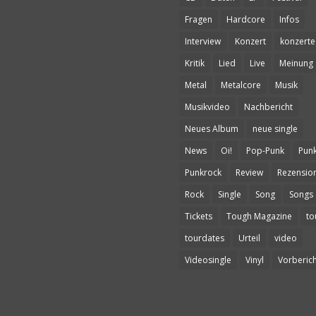
Fragen
Hardcore
Infos
Interview
Konzert
konzerte
Kritik
Lied
Live
Meinung
Metal
Metalcore
Musik
Musikvideo
Nachbericht
Neues Album
neue single
News
Oi!
Pop-Punk
Pun
Punkrock
Review
Rezensio
Rock
Single
Song
Songs
Tickets
Tough Magazine
to
tourdates
Urteil
video
Videosingle
Vinyl
Vorberich