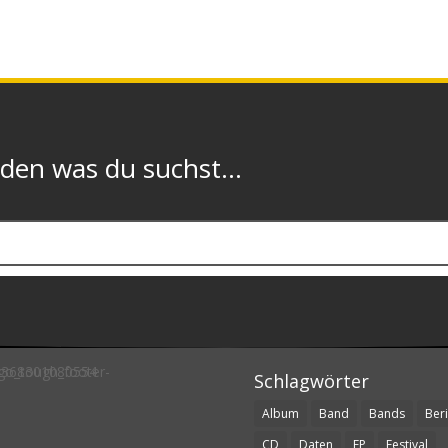
n was du suchst...
Schlagwörter
Album
Band
Bands
Beri
CD
Daten
EP
Festival