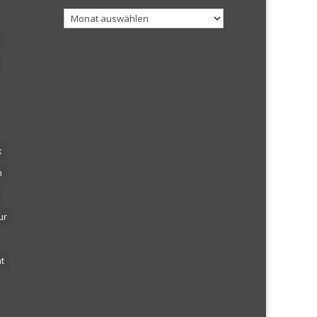
Archiv
k
n
ur
t