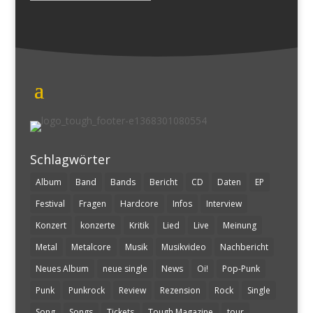
Schlagwörter
Album
Band
Bands
Bericht
CD
Daten
EP
Festival
Fragen
Hardcore
Infos
Interview
Konzert
konzerte
Kritik
Lied
Live
Meinung
Metal
Metalcore
Musik
Musikvideo
Nachbericht
Neues Album
neue single
News
Oi!
Pop-Punk
Punk
Punkrock
Review
Rezension
Rock
Single
Song
Songs
Tickets
Tough Magazine
tour