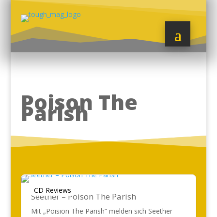
Poison The
Parish
CD Reviews
Seether – Poison The Parish
Mit „Poision The Parish“ melden sich Seether