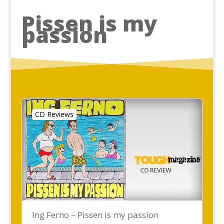
Pissen is my
passion
CD Reviews
Ing Ferno – Pissen is my passion