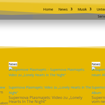
Home
News
Musik
Unte
Serv
News
News
view
Supernova Plasmajets: Video zu „Lonely Hearts In The
Supernov
im
Night“
Album
Supernova Plasmajets: Video zu „Lonely
Supern
Hearts In The Night“
vom n
haben