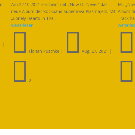
en
Am 22.10.2021 erscheint mit „Now Or Never“ das
Mit „Now
neue Album der Rockband Supernova Plasmajets. Mit
Album de
„Lonely Hearts In The...
Track hab
weiterlesen
weiterle


1
|
Florian Puschke
|
Aug. 27, 2021
|

0