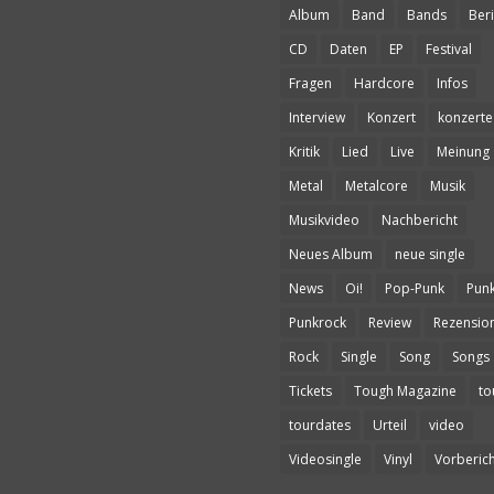
Album
Band
Bands
Beri
CD
Daten
EP
Festival
Fragen
Hardcore
Infos
Interview
Konzert
konzerte
Kritik
Lied
Live
Meinung
Metal
Metalcore
Musik
Musikvideo
Nachbericht
Neues Album
neue single
News
Oi!
Pop-Punk
Pun
Punkrock
Review
Rezensio
Rock
Single
Song
Songs
Tickets
Tough Magazine
to
tourdates
Urteil
video
Videosingle
Vinyl
Vorberich