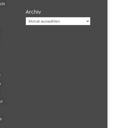
cht
Archiv
Archiv
k
n
ur
t