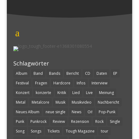
Schlagwörter
Album
Band
Bands
Bericht
CD
Daten
EP
Festival
Fragen
Hardcore
Infos
Interview
Konzert
konzerte
Kritik
Lied
Live
Meinung
Metal
Metalcore
Musik
Musikvideo
Nachbericht
Neues Album
neue single
News
Oi!
Pop-Punk
Punk
Punkrock
Review
Rezension
Rock
Single
Song
Songs
Tickets
Tough Magazine
tour